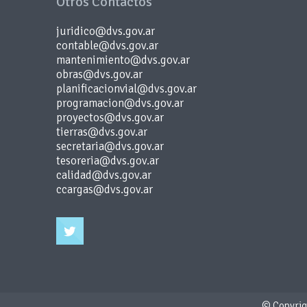
Otros Contactos
juridico@dvs.gov.ar
contable@dvs.gov.ar
mantenimiento@dvs.gov.ar
obras@dvs.gov.ar
planificacionvial@dvs.gov.ar
programacion@dvs.gov.ar
proyectos@dvs.gov.ar
tierras@dvs.gov.ar
secretaria@dvs.gov.ar
tesoreria@dvs.gov.ar
calidad@dvs.gov.ar
ccargas@dvs.gov.ar
© Copyrigh